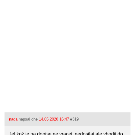
nada
napsal dne
14.05.2020 16:47
#319
Jelikož je na dopise ne vracet, nedosilat ale vhodit do