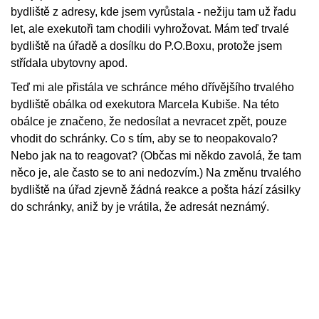
bydliště z adresy, kde jsem vyrůstala - nežiju tam už řadu
let, ale exekutoři tam chodili vyhrožovat. Mám teď trvalé
bydliště na úřadě a dosílku do P.O.Boxu, protože jsem
střídala ubytovny apod.
Teď mi ale přistála ve schránce mého dřívějšího trvalého
bydliště obálka od exekutora Marcela Kubiše. Na této
obálce je značeno, že nedosílat a nevracet zpět, pouze
vhodit do schránky. Co s tím, aby se to neopakovalo?
Nebo jak na to reagovat? (Občas mi někdo zavolá, že tam
něco je, ale často se to ani nedozvím.) Na změnu trvalého
bydliště na úřad zjevně žádná reakce a pošta hází zásilky
do schránky, aniž by je vrátila, že adresát neznámý.