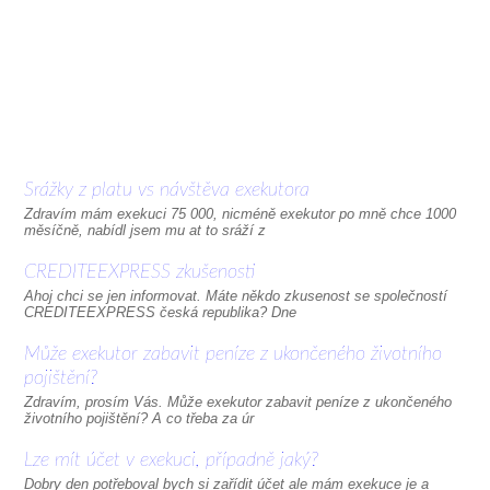
Srážky z platu vs návštěva exekutora
Zdravím mám exekuci 75 000, nicméně exekutor po mně chce 1000
měsíčně, nabídl jsem mu at to sráží z
CREDITEEXPRESS zkušenosti
Ahoj chci se jen informovat. Máte někdo zkusenost se společností
CREDITEEXPRESS česká republika? Dne
Může exekutor zabavit peníze z ukončeného životního
pojištění?
Zdravím, prosím Vás. Může exekutor zabavit peníze z ukončeného
životního pojištění? A co třeba za úr
Lze mít účet v exekuci, případně jaký?
Dobry den potřeboval bych si zařídit účet ale mám exekuce je a