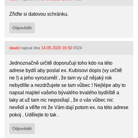
Zřiďte si datovou schránku.
Odpovědět
dawid
napsal dne
14.05.2020 16:50
#324
Jednoznačně určitě doporučuji toho kdo na této
adrese bydlí aby poslal ex. Kubisovi dopis (vy určitě
ne !) a jeho vyrozuměl , že tam vy už nějaký rok
nebydlíte a nezdržujete se tam vůbec ! Nejlépe aby to
napsal majitel vašeho bývalého trvalého bydliště a
taky at už tam nic neposílají , že o vás vůbec nic
nevědí a věřte mi že Vám dají potom ex. na této adrese
pokoj . Udělejte to tak .
Odpovědět