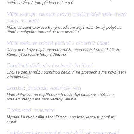
bojím se že mě tam přijdou peníze a ú
Může vstoupit exekuce k mým rodičům když mám trvalý
pobyt na úřadě
Může vstoupit exekuce k mým rodičům když mám trvalý pobyt na
úřadě a nebydlím tam ani se tam nezdržu
Může exekutor odnést počítač s osobními údaji?
Dobrý den, když přijde exekutor může hned odnést stolní PC? Ve
kterém jsou rodine fotky videa, lék
Odmítnutí dědictví v insolvenčním řízení
Chci se zeptat můžu odmítnou dědictví ve prospěch syna když jsem
v insolvenci?
Exekuce: jak doložit vlastnictví věcí
Mam dotaz za me nepřítomnosti u nás byl exekutor. Přišel za
přítelem který u mě není vedeny, ale hlá
Opakovaná insolvence
Myslíte že bych měla šanci jít znovu do insolvence tu prvni mi
zrušili
Co když exekutor zásadně pochybil? Jak postupovat?