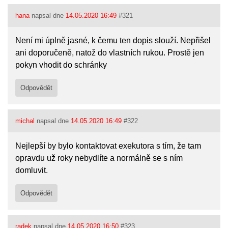
hana
napsal dne
14.05.2020 16:49
#321
Není mi úplně jasné, k čemu ten dopis slouží. Nepřišel
ani doporučeně, natož do vlastních rukou. Prostě jen
pokyn vhodit do schránky
Odpovědět
michal
napsal dne
14.05.2020 16:49
#322
Nejlepší by bylo kontaktovat exekutora s tím, že tam
opravdu už roky nebydlíte a normálně se s ním
domluvit.
Odpovědět
radek
napsal dne
14.05.2020 16:50
#323