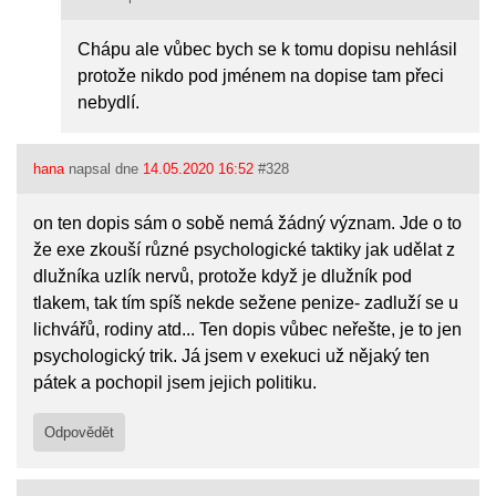
Chápu ale vůbec bych se k tomu dopisu nehlásil
protože nikdo pod jménem na dopise tam přeci
nebydlí.
hana
napsal dne
14.05.2020 16:52
#328
on ten dopis sám o sobě nemá žádný význam. Jde o to
že exe zkouší různé psychologické taktiky jak udělat z
dlužníka uzlík nervů, protože když je dlužník pod
tlakem, tak tím spíš nekde sežene penize- zadluží se u
lichvářů, rodiny atd... Ten dopis vůbec neřešte, je to jen
psychologický trik. Já jsem v exekuci už nějaký ten
pátek a pochopil jsem jejich politiku.
Odpovědět