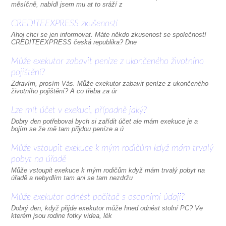
měsíčně, nabídl jsem mu at to sráží z
CREDITEEXPRESS zkušenosti
Ahoj chci se jen informovat. Máte někdo zkusenost se společností
CREDITEEXPRESS česká republika? Dne
Může exekutor zabavit peníze z ukončeného životního
pojištění?
Zdravím, prosím Vás. Může exekutor zabavit peníze z ukončeného
životního pojištění? A co třeba za úr
Lze mít účet v exekuci, případně jaký?
Dobry den potřeboval bych si zařídit účet ale mám exekuce je a
bojím se že mě tam přijdou peníze a ú
Může vstoupit exekuce k mým rodičům když mám trvalý
pobyt na úřadě
Může vstoupit exekuce k mým rodičům když mám trvalý pobyt na
úřadě a nebydlím tam ani se tam nezdržu
Může exekutor odnést počítač s osobními údaji?
Dobrý den, když přijde exekutor může hned odnést stolní PC? Ve
kterém jsou rodine fotky videa, lék