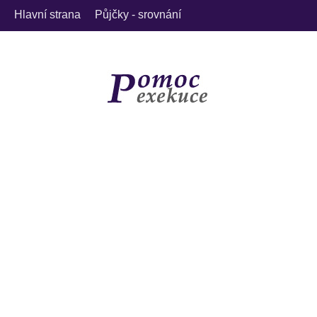
Hlavní strana
Půjčky - srovnání