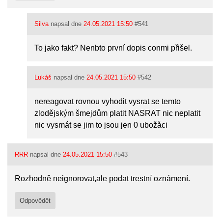
Silva
napsal dne
24.05.2021 15:50
#541
To jako fakt? Nenbto první dopis conmi přišel.
Lukáš
napsal dne
24.05.2021 15:50
#542
nereagovat rovnou vyhodit vysrat se temto
zlodějským šmejdům platit NASRAT nic neplatit
nic vysmát se jim to jsou jen 0 ubožåci
RRR
napsal dne
24.05.2021 15:50
#543
Rozhodně neignorovat,ale podat trestní oznámení.
Odpovědět