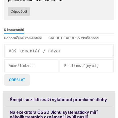
Odpovědět
6 komentářů
Doporučené komentáře
CREDITEEXPRESS zkušenosti
Šmejdi se z lidí snaží vytáhnout promlčené dluhy
Na exekutora ČSSD Jíchu systematicky míří
několik trestních oznámení i kvůli násilí