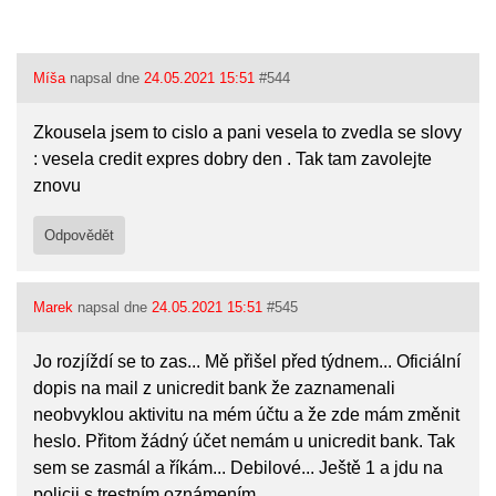
Míša
napsal dne
24.05.2021 15:51
#544
Zkousela jsem to cislo a pani vesela to zvedla se slovy
: vesela credit expres dobry den . Tak tam zavolejte
znovu
Odpovědět
Marek
napsal dne
24.05.2021 15:51
#545
Jo rozjíždí se to zas... Mě přišel před týdnem... Oficiální
dopis na mail z unicredit bank že zaznamenali
neobvyklou aktivitu na mém účtu a že zde mám změnit
heslo. Přitom žádný účet nemám u unicredit bank. Tak
sem se zasmál a říkám... Debilové... Ještě 1 a jdu na
policii s trestním oznámením.