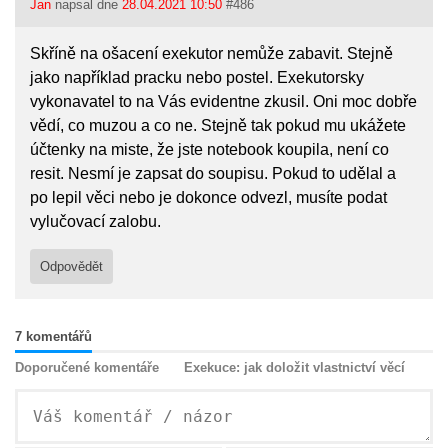
Jan
napsal dne
28.04.2021 10:50
#486
Skříně na ošacení exekutor nemůže zabavit. Stejně
jako například pracku nebo postel. Exekutorsky
vykonavatel to na Vás evidentne zkusil. Oni moc dobře
vědí, co muzou a co ne. Stejně tak pokud mu ukážete
účtenky na miste, že jste notebook koupila, není co
resit. Nesmí je zapsat do soupisu. Pokud to udělal a
po lepil věci nebo je dokonce odvezl, musíte podat
vylučovací zalobu.
Odpovědět
7 komentářů
Doporučené komentáře
Exekuce: jak doložit vlastnictví věcí