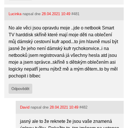
Lucinka
napsal dne
28.04.2021 10:49
#481
No ale věci jsou opravdu moje ..jde o netbook Smart
TV harddisk skříně které mají moje děti na oblečení
můj dámský cestovní kufr apod...to jim hlavně musí být
jasné že jeho není dámský kufr rychokonvice..i na
netbooků jsem registrovaná já všechny hesla atd jsou
moje a jsem správce..skříně s dětským oblečením asi
logicky nepatří jemu nýbrž mě a mým dětem..to by měl
pochopit i blbec
Odpovědět
David
napsal dne
28.04.2021 10:49
#482
jasný ale to že reknete že jsou vaše znamená