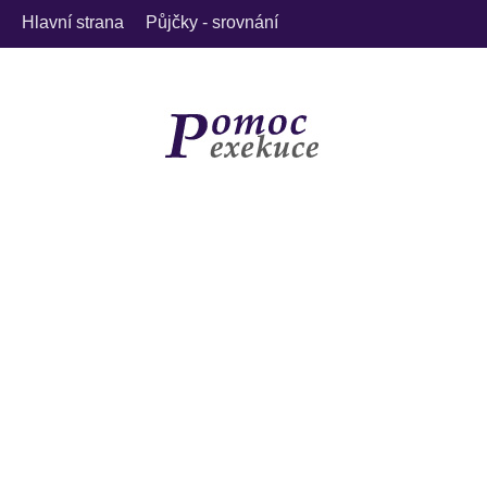
Hlavní strana
Půjčky - srovnání