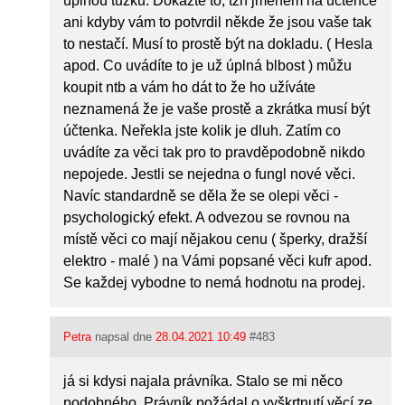
úplnou tužku. Dokažte to, tzn jménem na uctence
ani kdyby vám to potvrdil někde že jsou vaše tak
to nestačí. Musí to prostě být na dokladu. ( Hesla
apod. Co uvádíte to je už úplná blbost ) můžu
koupit ntb a vám ho dát to že ho užíváte
neznamená že je vaše prostě a zkrátka musí být
účtenka. Neřekla jste kolik je dluh. Zatím co
uvádíte za věci tak pro to pravděpodobně nikdo
nepojede. Jestli se nejedna o fungl nové věci.
Navíc standardně se děla že se olepi věci -
psychologický efekt. A odvezou se rovnou na
místě věci co mají nějakou cenu ( šperky, dražší
elektro - malé ) na Vámi popsané věci kufr apod.
Se každej vybodne to nemá hodnotu na prodej.
Petra
napsal dne
28.04.2021 10:49
#483
já si kdysi najala právníka. Stalo se mi něco
podobného. Právník požádal o vyškrtnutí věcí ze