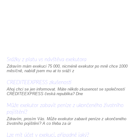
Srážky z platu vs návštěva exekutora
Zdravím mám exekuci 75 000, nicméně exekutor po mně chce 1000
měsíčně, nabídl jsem mu at to sráží z
CREDITEEXPRESS zkušenosti
Ahoj chci se jen informovat. Máte někdo zkusenost se společností
CREDITEEXPRESS česká republika? Dne
Může exekutor zabavit peníze z ukončeného životního
pojištění?
Zdravím, prosím Vás. Může exekutor zabavit peníze z ukončeného
životního pojištění? A co třeba za úr
Lze mít účet v exekuci, případně jaký?