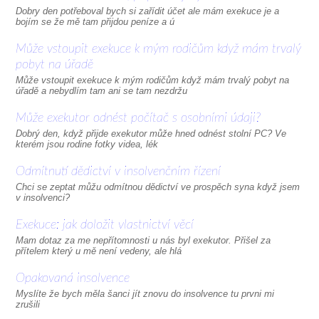
Dobry den potřeboval bych si zařídit účet ale mám exekuce je a
bojím se že mě tam přijdou peníze a ú
Může vstoupit exekuce k mým rodičům když mám trvalý
pobyt na úřadě
Může vstoupit exekuce k mým rodičům když mám trvalý pobyt na
úřadě a nebydlím tam ani se tam nezdržu
Může exekutor odnést počítač s osobními údaji?
Dobrý den, když přijde exekutor může hned odnést stolní PC? Ve
kterém jsou rodine fotky videa, lék
Odmítnutí dědictví v insolvenčním řízení
Chci se zeptat můžu odmítnou dědictví ve prospěch syna když jsem
v insolvenci?
Exekuce: jak doložit vlastnictví věcí
Mam dotaz za me nepřítomnosti u nás byl exekutor. Přišel za
přítelem který u mě není vedeny, ale hlá
Opakovaná insolvence
Myslíte že bych měla šanci jít znovu do insolvence tu prvni mi
zrušili